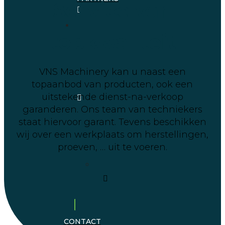
Service van
topkwaliteit
VNS Machinery kan u naast een
topaanbod van producten, ook een
uitstekende dienst-na-verkoop
garanderen. Ons team van techniekers
staat hiervoor garant. Tevens beschikken
wij over een werkplaats om herstellingen,
proeven, … uit te voeren.
CONTACT